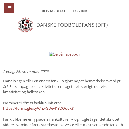
BLIV MEDLEM
|
LOG IND
DANSKE FODBOLDFANS (DFF)
fredag, 28. november 2025
Har din egen eller en anden fanklub gjort noget bemærkelsesværdigt i
år? En kampagne, en aktivitet eller noget helt særligt, der viser
kreativitet og fællesskab.
Nominer til"Årets fanklub-initiativ’.
https://forms.gle/syWhwGDevKBDQueK8
Fanklubberne er rygraden i fankulturen – og nogle tager det skridtet
videre. Nominer årets stærkeste, sjoveste eller mest samlende fanklub-